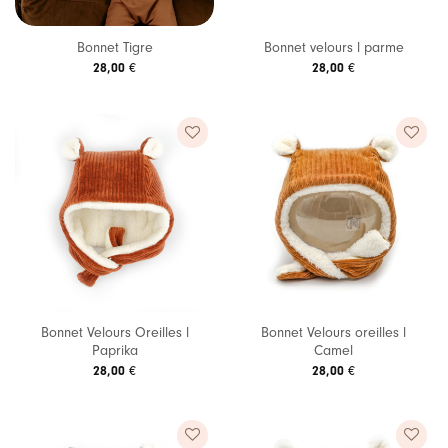
Bonnet Tigre
Bonnet velours l parme
28,00
€
28,00
€
Ajouter
Ajouter
à ma
à ma
liste de
liste de
souhaits
souhaits
Bonnet Velours Oreilles l
Bonnet Velours oreilles l
Paprika
Camel
28,00
€
28,00
€