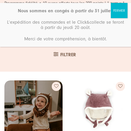
Passer
Programme fidélité • 10 euros offerts tous les 200 points ! 1 euro = 1
point
au
Nous sommes en congés à partir du 31 juillet
.
contenu
L’expédition des commandes et le Click&collecte se feront
à partir du jeudi 20 août.
Merci de votre compréhension, à bientôt.
Accueil
12/18 mois
FILTRER
Ajouter
Ajouter
à ma
à ma
liste de
liste de
souhaits
souhaits