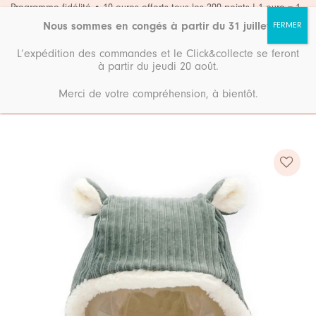
Passer
Programme fidélité • 10 euros offerts tous les 200 points ! 1 euro = 1
point
au
Nous sommes en congés à partir du 31 juillet
.
contenu
L’expédition des commandes et le Click&collecte se feront
à partir du jeudi 20 août.
Merci de votre compréhension, à bientôt.
Accueil
Boutique
Mode
Ajouter
à ma
liste de
souhaits