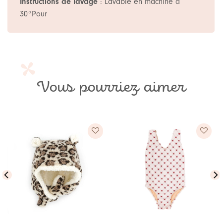
Instructions de lavage
: Lavable en machine à
30°Pour
Vous pourriez aimer
Ajouter
Ajouter
à ma
à ma
liste de
liste de
souhaits
souhaits