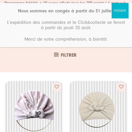
Passer
Programme fidélité • 10 euros offerts tous les 200 points ! 1 euro = 1
point
au
Nous sommes en congés à partir du 31 juillet
.
contenu
L’expédition des commandes et le Click&collecte se feront
à partir du jeudi 20 août.
Merci de votre compréhension, à bientôt.
Accueil
3/6 Mois
FILTRER
Ajouter
Ajouter
à ma
à ma
liste de
liste de
souhaits
souhaits