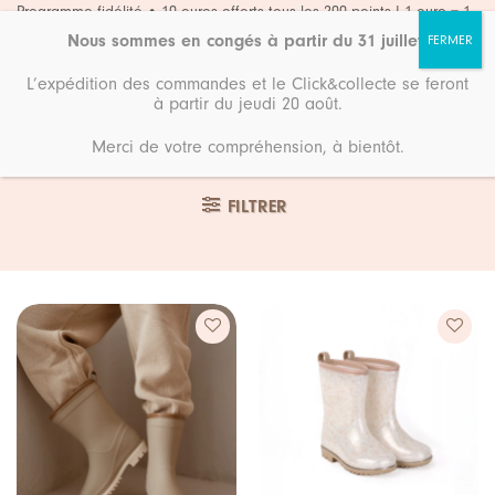
Passer
Programme fidélité • 10 euros offerts tous les 200 points ! 1 euro = 1
point
au
Nous sommes en congés à partir du 31 juillet
.
contenu
L’expédition des commandes et le Click&collecte se feront
à partir du jeudi 20 août.
Merci de votre compréhension, à bientôt.
Accueil
23
FILTRER
Ajouter
Ajouter
à ma
à ma
liste de
liste de
souhaits
souhaits