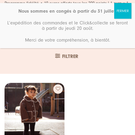
Passer
Programme fidélité • 10 euros offerts tous les 200 points ! 1 euro = 1
point
au
Nous sommes en congés à partir du 31 juillet
.
contenu
L’expédition des commandes et le Click&collecte se feront
à partir du jeudi 20 août.
Merci de votre compréhension, à bientôt.
Accueil
18 Mois
FILTRER
Ajouter
à ma
liste de
souhaits