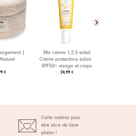
Ajouter
Ajouter
à ma
à ma
liste de
liste de
souhaits
souhaits
rangement |
Ma crème 1,2,3 soleil
Naturel
Crème protectrice solaire
SPF50+ visage et corps
99
€
24,99
€
Carte cadeau pour
être sûr.e de faire
plaisir !