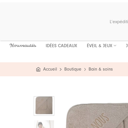
Passer
au
contenu
Recherche
L’expédit
pour :
IDÉES CADEAUX
ÉVEIL & JEUX
Nouveautés
Accueil
Boutique
Bain & soins