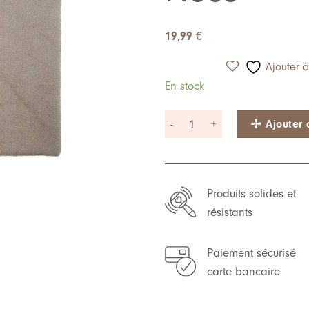
à ma
liste de
souhaits
19,99
€
Ajouter à
En stock
quantité de Cape de Bain l Mini
Ajouter 
Produits solides et
résistants
Paiement sécurisé
carte bancaire