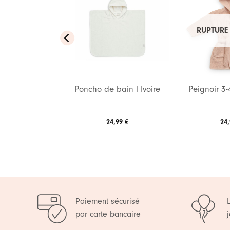
Ajouter
Ajouter
à ma
à ma
RUPTURE
liste de
liste de
souhaits
souhaits
t naturel –
Poncho de bain l Ivoire
Peignoir 3-
uate
,90
€
24,99
€
24
Paiement sécurisé
par carte bancaire