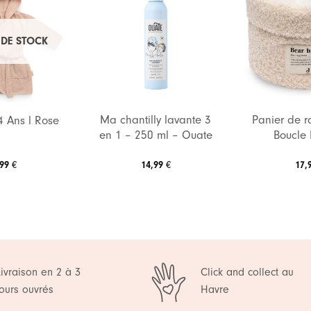
Ajouter
Ajouter
à ma
à ma
 DE STOCK
liste de
liste de
souhaits
souhaits
Ma chantilly lavante 3
Panier de 
4 Ans l Rose
en 1 – 250 ml – Ouate
Boucle 
,99
€
14,99
€
17,
Livraison en 2 à 3
Click and collect au
jours ouvrés
Havre