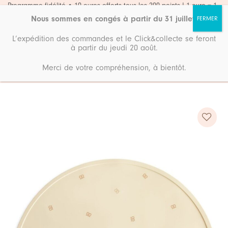
Passer
Programme fidélité • 10 euros offerts tous les 200 points ! 1 euro = 1
point
au
Nous sommes en congés à partir du 31 juillet
.
contenu
L’expédition des commandes et le Click&collecte se feront
à partir du jeudi 20 août.
Merci de votre compréhension, à bientôt.
Accueil
Boutique
Repas