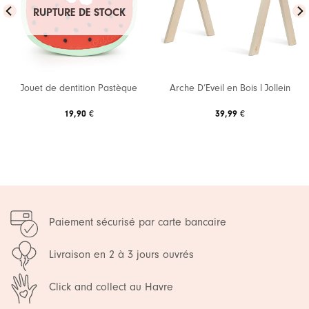
à ma
à ma
RUPTURE DE STOCK
liste de
liste de
souhaits
souhaits
Jouet de dentition Pastèque
Arche D’Eveil en Bois l Jollein
19,90
€
39,99
€
Paiement sécurisé par carte bancaire
Livraison en 2 à 3 jours ouvrés
Click and collect au Havre