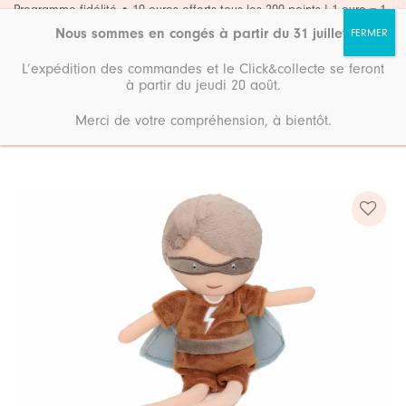
Passer
Programme fidélité • 10 euros offerts tous les 200 points ! 1 euro = 1
point
au
Nous sommes en congés à partir du 31 juillet
.
contenu
L’expédition des commandes et le Click&collecte se feront
à partir du jeudi 20 août.
Merci de votre compréhension, à bientôt.
Accueil
Boutique
Eveil & jeux
Ajouter
à ma
liste de
souhaits