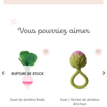
Vous pourriez aimer
Ajouter
Ajouter
à ma
à ma
RUPTURE DE STOCK
liste de
liste de
souhaits
souhaits
Jouet / Hochet de dentition
Jouet de dentition Radis
Artichaut