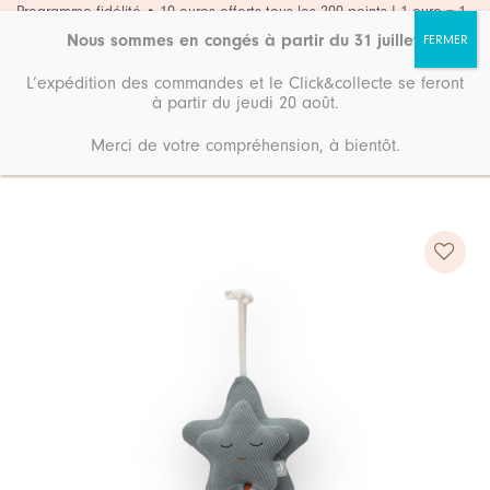
Passer
Programme fidélité • 10 euros offerts tous les 200 points ! 1 euro = 1
point
au
Nous sommes en congés à partir du 31 juillet
.
contenu
L’expédition des commandes et le Click&collecte se feront
à partir du jeudi 20 août.
Merci de votre compréhension, à bientôt.
Accueil
Boutique
Chambre & Déco
Ajouter
à ma
liste de
souhaits