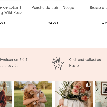
e de coton |
Poncho de bain l Nougat
Brosse à 
ig Wild Rose
,99
24,99
3,
€
€
Livraison en 2 à 3
Click and collect au
jours ouvrés
Havre