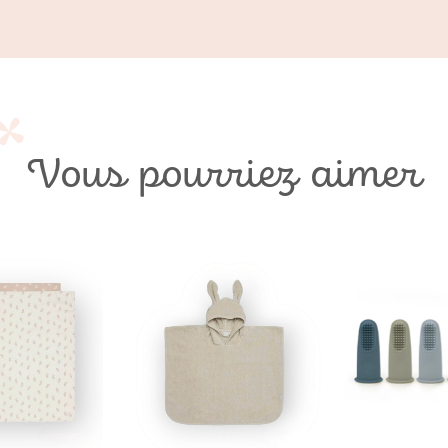
Vous pourriez aimer
Ajouter
Ajouter
à ma
à ma
liste de
liste de
souhaits
souhaits