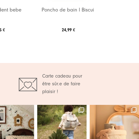
dent bebe
Poncho de bain l Biscuit
95
24,99
€
€
Carte cadeau pour
être sûr.e de faire
plaisir !