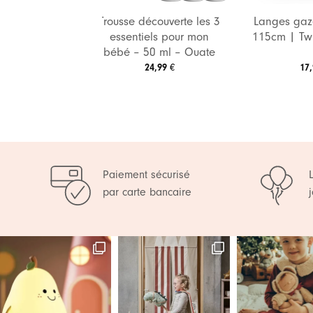
Trousse découverte les 3
Langes gaz
ain – Pieuvre
essentiels pour mon
115cm | Tw
bébé – 50 ml – Ouate
,99
24,99
17
€
€
Paiement sécurisé
par carte bancaire