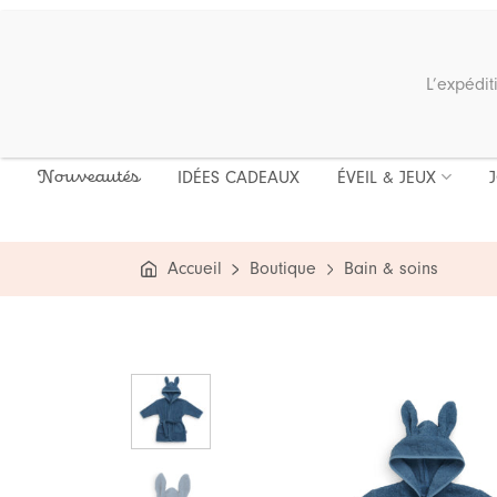
Passer
au
contenu
Recherche
L’expédit
pour :
IDÉES CADEAUX
ÉVEIL & JEUX
Nouveautés
Accueil
Boutique
Bain & soins