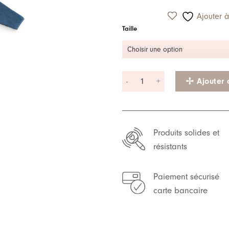
à ma
liste de
Ajouter à
souhaits
Taille
quantité de Peignoir l Bleu
Ajouter 
Produits solides et
résistants
Paiement sécurisé
carte bancaire