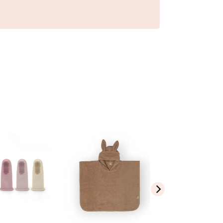
Ajouter
Ajouter
à ma
à ma
liste de
liste de
souhaits
souhaits