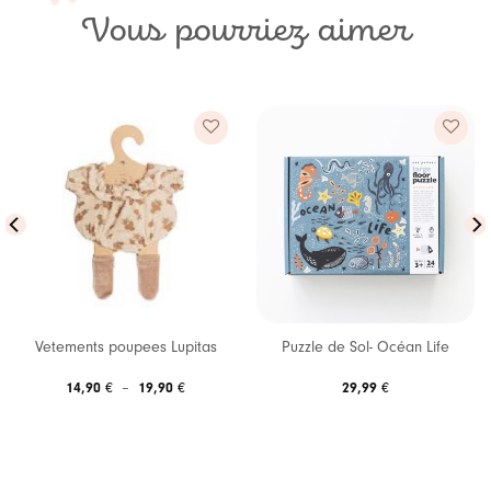
Vous pourriez aimer
Ajouter
Ajouter
à ma
à ma
liste de
liste de
souhaits
souhaits
Vetements poupees Lupitas
Puzzle de Sol- Océan Life
Plage
14,90
€
–
19,90
€
29,99
€
de
prix :
14,90 €
à
19,90 €