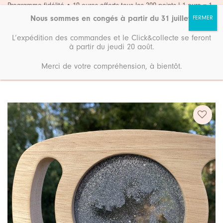
Passer
Programme fidélité • 10 euros offerts tous les 200 points ! 1 euro = 1
point
au
Nous sommes en congés à partir du 31 juillet
.
contenu
L’expédition des commandes et le Click&collecte se feront
à partir du jeudi 20 août.
Merci de votre compréhension, à bientôt.
Accueil
Boutique
Eveil & jeux
Ajouter
à ma
liste de
souhaits