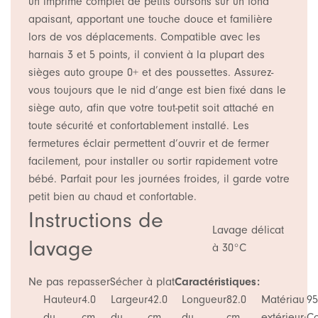
un imprimé complet de petits oursons sur un fond
apaisant, apportant une touche douce et familière
lors de vos déplacements. Compatible avec les
harnais 3 et 5 points, il convient à la plupart des
sièges auto groupe 0+ et des poussettes. Assurez-
vous toujours que le nid d’ange est bien fixé dans le
siège auto, afin que votre tout-petit soit attaché en
toute sécurité et confortablement installé. Les
fermetures éclair permettent d’ouvrir et de fermer
facilement, pour installer ou sortir rapidement votre
bébé. Parfait pour les journées froides, il garde votre
petit bien au chaud et confortable.
Instructions de
Lavage délicat
lavage
à 30°C
Ne pas repasser
Sécher à plat
Caractéristiques:
Hauteur
4.0
Largeur
42.0
Longueur
82.0
Matériau
9
du
cm
du
cm
du
cm
extérieur:
Co