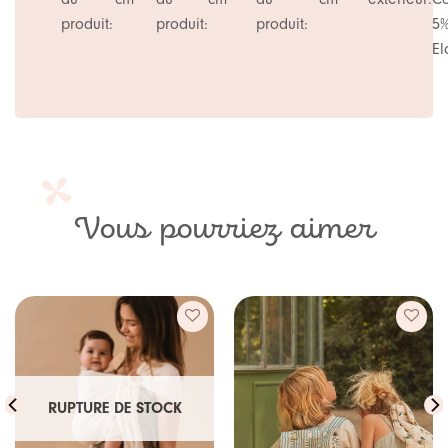
produit:
produit:
produit:
5
El
Vous pourriez aimer
Ajouter
Ajouter
à ma
à ma
RUPTURE DE STOCK
liste de
liste de
souhaits
souhaits