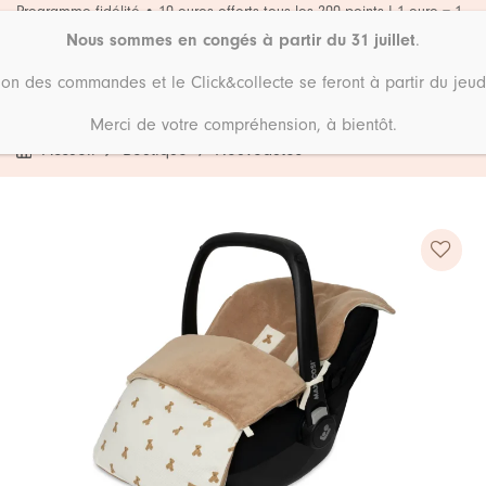
Passer
Programme fidélité • 10 euros offerts tous les 200 points ! 1 euro = 1
point
au
Nous sommes en congés à partir du 31 juillet
.
contenu
ion des commandes et le Click&collecte se feront à partir du jeud
Merci de votre compréhension, à bientôt.
Accueil
Boutique
Nouveautés
Ajouter
à ma
liste de
souhaits