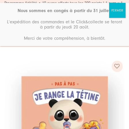
Passer
Programme fidélité • 10 euros offerts tous les 200 points ! 1 euro = 1
point
au
Nous sommes en congés à partir du 31 juillet
.
contenu
L’expédition des commandes et le Click&collecte se feront
à partir du jeudi 20 août.
Merci de votre compréhension, à bientôt.
Accueil
Boutique
Eveil & jeux
Ajouter
à ma
liste de
souhaits