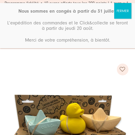
Passer
Programme fidélité • 10 euros offerts tous les 200 points ! 1 euro = 1
point
au
Nous sommes en congés à partir du 31 juillet
.
contenu
L’expédition des commandes et le Click&collecte se feront
à partir du jeudi 20 août.
Merci de votre compréhension, à bientôt.
Accueil
Boutique
Bain & soins
Ajouter
à ma
liste de
souhaits