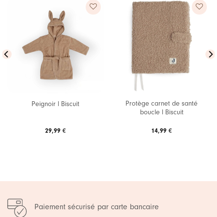
Ajouter
Ajouter
à ma
à ma
liste de
liste de
souhaits
souhaits
Protège carnet de santé
Peignoir l Biscuit
boucle l Biscuit
29,99
€
14,99
€
Paiement sécurisé par carte bancaire