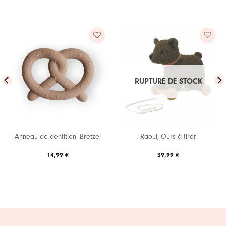
Ajouter
Ajouter
à ma
à ma
RUPTURE DE STOCK
liste de
liste de
souhaits
souhaits
Anneau de dentition- Bretzel
Raoul, Ours à tirer
14,99
€
39,99
€