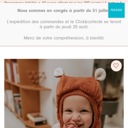
Passer
Programme fidélité • 10 euros offerts tous les 200 points ! 1 euro = 1
point
au
Nous sommes en congés à partir du 31 juillet
.
contenu
L’expédition des commandes et le Click&collecte se feront
à partir du jeudi 20 août.
Merci de votre compréhension, à bientôt.
Accueil
Boutique
Mode
Ajouter
à ma
liste de
souhaits