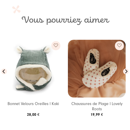
Vous pourriez aimer
Ajouter
Ajouter
à ma
à ma
liste de
liste de
souhaits
souhaits
Chaussures de Plage l Lovely
Bonnet Velours Oreilles l Kaki
Roots
28,00
€
19,99
€