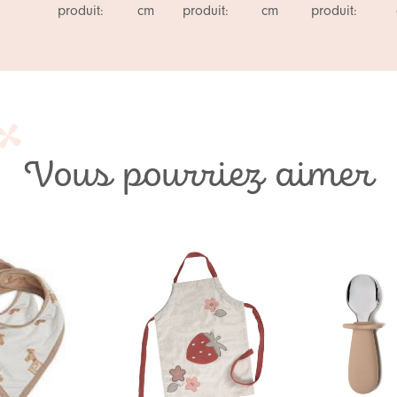
produit:
cm
produit:
cm
produit:
Vous pourriez aimer
Ajouter
Ajouter
à ma
à ma
liste de
liste de
souhaits
souhaits