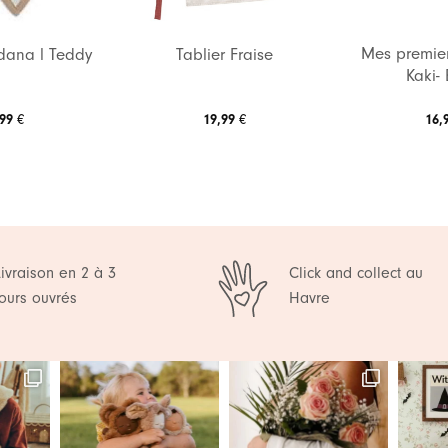
Mes premier
dana l Teddy
Tablier Fraise
Kaki-
,99
€
19,99
€
16,
Livraison en 2 à 3
Click and collect au
jours ouvrés
Havre