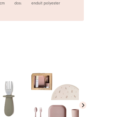
cm
dos:
enduit polyester
Ajouter
Ajouter
à ma
à ma
liste de
liste de
souhaits
souhaits