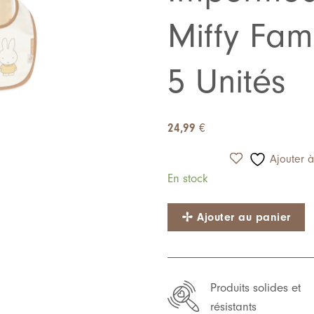
à ma
liste de
Miffy Fam
souhaits
5 Unités
24,99
€
Ajouter à
En stock
Ajouter au panier
Produits solides et
résistants