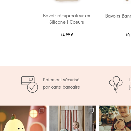
ignoteuse l
Bavoir récuperateur en
Bavoirs Ban
ude
Silicone l Coeurs
,90
€
14,99
€
10
Paiement sécurisé
par carte bancaire