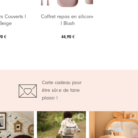
s Couverts l
Coffret repas en silicone
 Beige
l Blush
90
€
44,90
€
Carte cadeau pour
être sûr.e de faire
plaisir !