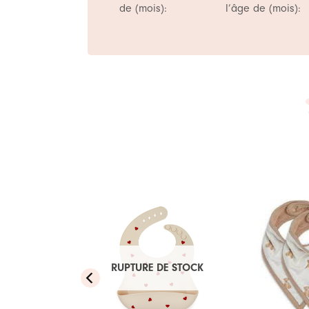
de (mois):
l’âge de (mois):
Ajouter
Ajouter
à ma
à ma
RUPTURE DE STOCK
liste de
liste de
souhaits
souhaits