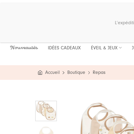
Passer
au
contenu
Recherche
L’expédit
pour :
IDÉES CADEAUX
ÉVEIL & JEUX
Nouveautés
Accueil
Boutique
Repas