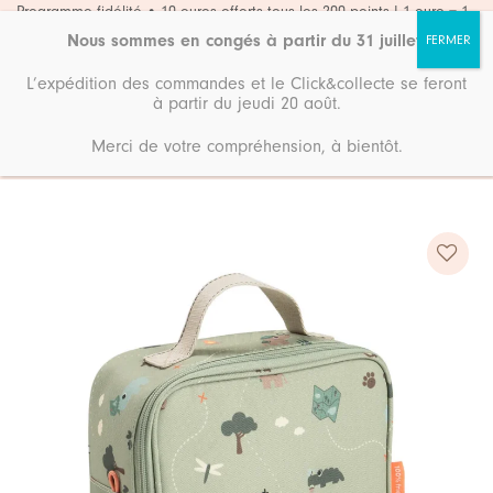
Passer
Programme fidélité • 10 euros offerts tous les 200 points ! 1 euro = 1
point
au
Nous sommes en congés à partir du 31 juillet
.
contenu
L’expédition des commandes et le Click&collecte se feront
à partir du jeudi 20 août.
Merci de votre compréhension, à bientôt.
Accueil
Boutique
Nouveautés
Ajouter
à ma
liste de
souhaits