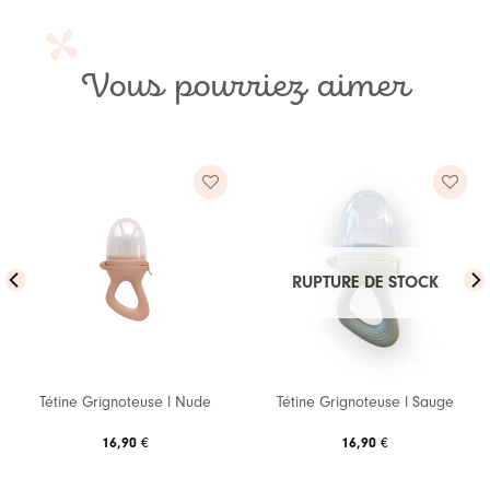
Vous pourriez aimer
Ajouter
Ajouter
à ma
à ma
RUPTURE DE STOCK
liste de
liste de
souhaits
souhaits
Tétine Grignoteuse l Nude
Tétine Grignoteuse l Sauge
16,90
€
16,90
€