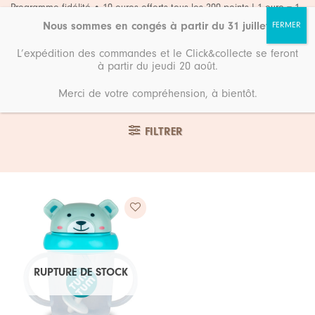
Passer
Programme fidélité • 10 euros offerts tous les 200 points ! 1 euro = 1
point
au
Nous sommes en congés à partir du 31 juillet
.
contenu
L’expédition des commandes et le Click&collecte se feront
à partir du jeudi 20 août.
Merci de votre compréhension, à bientôt.
Accueil
Couvert renard
FILTRER
Ajouter
à ma
RUPTURE DE STOCK
liste de
souhaits