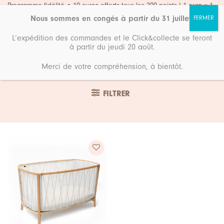
Passer
Programme fidélité • 10 euros offerts tous les 200 points ! 1 euro = 1
point
au
Nous sommes en congés à partir du 31 juillet
.
contenu
L’expédition des commandes et le Click&collecte se feront
à partir du jeudi 20 août.
Merci de votre compréhension, à bientôt.
Accueil
Lichen
FILTRER
Ajouter
à ma
liste de
souhaits